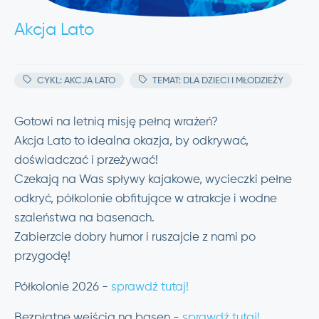
Akcja Lato
CYKL: AKCJA LATO
TEMAT: DLA DZIECI I MŁODZIEŻY
Gotowi na letnią misję pełną wrażeń?
Akcja Lato to idealna okazja, by odkrywać,
doświadczać i przeżywać!
Czekają na Was spływy kajakowe, wycieczki pełne
odkryć, półkolonie obfitujące w atrakcje i wodne
szaleństwa na basenach.
Zabierzcie dobry humor i ruszajcie z nami po
przygodę!
Półkolonie 2026 -
sprawdź tutaj!
Bezpłatne wejścia na basen -
sprawdź tutaj!