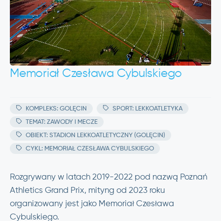
Memoriał Czesława Cybulskiego
KOMPLEKS: GOLĘCIN
SPORT: LEKKOATLETYKA
TEMAT: ZAWODY I MECZE
OBIEKT: STADION LEKKOATLETYCZNY (GOLĘCIN)
CYKL: MEMORIAŁ CZESŁAWA CYBULSKIEGO
Rozgrywany w latach 2019-2022 pod nazwą Poznań
Athletics Grand Prix, mityng od 2023 roku
organizowany jest jako Memoriał Czesława
Cybulskiego.