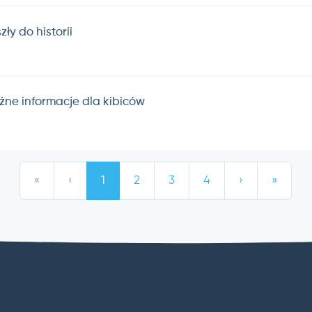
ły do historii
ażne informacje dla kibiców
«
‹
1
2
3
4
›
»