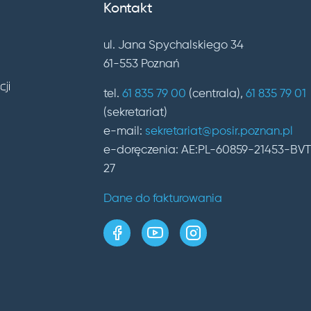
Kontakt
ul. Jana Spychalskiego 34
61-553 Poznań
tel.
61 835 79 00
(centrala),
61 835 79 01
(sekretariat)
e-mail:
sekretariat@posir.poznan.pl
e-doręczenia: AE:PL-60859-21453-BV
27
Dane do fakturowania
strona w serwisie Faceboo
kanał w serwisie Yo
profil w serwis