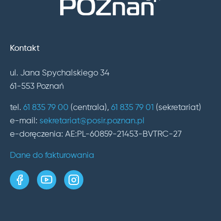
Kontakt
ul. Jana Spychalskiego 34
61-553 Poznań
tel.
61 835 79 00
(centrala),
61 835 79 01
(sekretariat)
e-mail:
sekretariat@posir.poznan.pl
e-doręczenia: AE:PL-60859-21453-BVTRC-27
Dane do fakturowania
strona w serwisie Facebook
kanał w serwisie YouTube
profil w serwisie Instagram