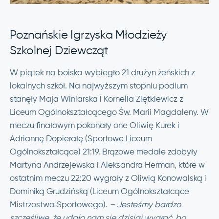
Poznańskie Igrzyska Młodzieży
Szkolnej Dziewcząt
W piątek na boiska wybiegło 21 drużyn żeńskich z
lokalnych szkół. Na najwyższym stopniu podium
stanęły Maja Winiarska i Kornelia Ziętkiewicz z
Liceum Ogólnokształcącego Św. Marii Magdaleny. W
meczu finałowym pokonały one Oliwię Kurek i
Adriannę Dopierałę (Sportowe Liceum
Ogólnokształcące) 21:19. Brązowe medale zdobyły
Martyna Andrzejewska i Aleksandra Herman, które w
ostatnim meczu 22:20 wygrały z Oliwią Konowalską i
Dominiką Grudzińską (Liceum Ogólnokształcące
Mistrzostwa Sportowego).
– Jesteśmy bardzo
szczęśliwe, że udało nam się dzisiaj wygrać, bo