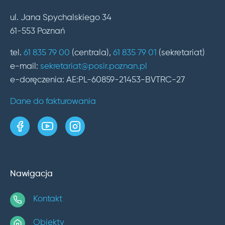
ul. Jana Spychalskiego 34
61-553 Poznań
tel.
61 835 79 00
(centrala),
61 835 79 01
(sekretariat)
e-mail:
sekretariat@posir.poznan.pl
e-doręczenia: AE:PL-60859-21453-BVTRC-27
Dane do fakturowania
strona w serwisie Facebook
kanał w serwisie YouTube
profil w serwisie Instagram
Nawigacja
Kontakt
Obiekty