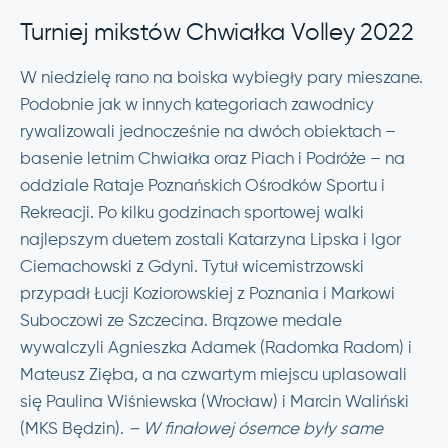
Turniej mikstów Chwiałka Volley 2022
W niedzielę rano na boiska wybiegły pary mieszane.
Podobnie jak w innych kategoriach zawodnicy
rywalizowali jednocześnie na dwóch obiektach –
basenie letnim Chwiałka oraz Piach i Podróże – na
oddziale Rataje Poznańskich Ośrodków Sportu i
Rekreacji. Po kilku godzinach sportowej walki
najlepszym duetem zostali Katarzyna Lipska i Igor
Ciemachowski z Gdyni. Tytuł wicemistrzowski
przypadł Łucji Koziorowskiej z Poznania i Markowi
Suboczowi ze Szczecina. Brązowe medale
wywalczyli Agnieszka Adamek (Radomka Radom) i
Mateusz Zięba, a na czwartym miejscu uplasowali
się Paulina Wiśniewska (Wrocław) i Marcin Waliński
(MKS Będzin).
– W finałowej ósemce były same