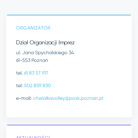
ORGANIZATOR
Dział Organizacji Imprez
ul. Jana Spychalskiego 34
61-553 Poznań
tel.
61 83 57 917
tel:
502 859 830
e-mail:
chwialkavolley@posir.poznan.pl