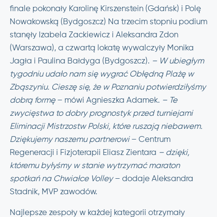
finale pokonały Karolinę Kirszenstein (Gdańsk) i Polę
Nowakowską (Bydgoszcz) Na trzecim stopniu podium
stanęły Izabela Zackiewicz i Aleksandra Zdon
(Warszawa), a czwartą lokatę wywalczyły Monika
Jagła i Paulina Bałdyga (Bydgoszcz).
– W ubiegłym
tygodniu udało nam się wygrać Obłędną Plażę w
Zbąszyniu. Cieszę się, że w Poznaniu potwierdziłyśmy
dobrą formę
– mówi Agnieszka Adamek.
– Te
zwycięstwa to dobry prognostyk przed turniejami
Eliminacji Mistrzostw Polski, które ruszają niebawem.
Dziękujemy naszemu partnerowi
– Centrum
Regeneracji i Fizjoterapii Eliasz Zientara
– dzięki,
któremu byłyśmy w stanie wytrzymać maraton
spotkań na Chwiałce Volley
– dodaje Aleksandra
Stadnik, MVP zawodów.
Najlepsze zespoły w każdej kategorii otrzymały