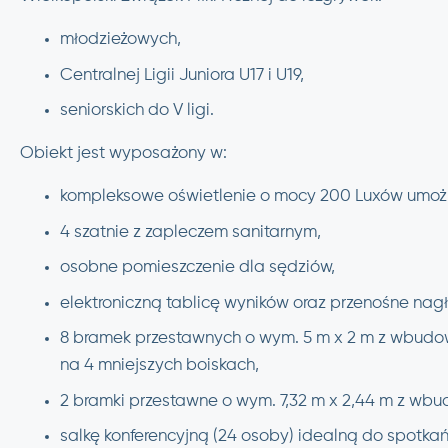
młodzieżowych,
Centralnej Ligii Juniora U17 i U19,
seniorskich do V ligi.
Obiekt jest wyposażony w:
kompleksowe oświetlenie o mocy 200 Luxów umożli
4 szatnie z zapleczem sanitarnym,
osobne pomieszczenie dla sędziów,
elektroniczną tablicę wyników oraz przenośne nag
8 bramek przestawnych o wym. 5 m x 2 m z wbudo
na 4 mniejszych boiskach,
2 bramki przestawne o wym. 7,32 m x 2,44 m z w
salkę konferencyjną (24 osoby) idealną do spotkań