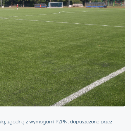
zchnią, zgodną z wymogami PZPN, dopuszczone przez