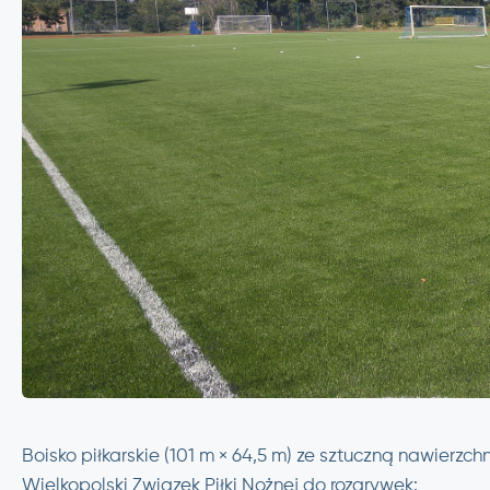
Boisko piłkarskie (101 m × 64,5 m) ze sztuczną nawier
Wielkopolski Związek Piłki Nożnej do rozgrywek: