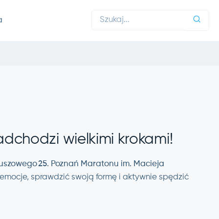
a
dchodzi wielkimi krokami!
euszowego
25. Pozna
ń Maratonu
im. Macieja
emocje, sprawdzić swoją formę i aktywnie spędzić