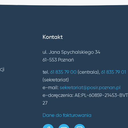
Kontakt
ul. Jana Spychalskiego 34
61-553 Poznań
tel.
61 835 79 00
(centrala),
61 835 79 01
(sekretariat)
e-mail:
sekretariat@posir.poznan.pl
e-doręczenia: AE:PL-60859-21453-BV
27
Dane do fakturowania