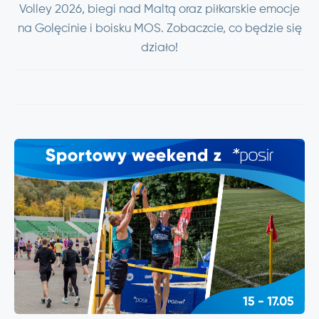
Volley 2026, biegi nad Maltą oraz piłkarskie emocje
na Golęcinie i boisku MOS. Zobaczcie, co będzie się
działo!