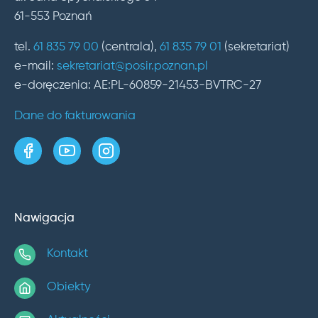
61-553 Poznań
tel.
61 835 79 00
(centrala),
61 835 79 01
(sekretariat)
e-mail:
sekretariat@posir.poznan.pl
e-doręczenia: AE:PL-60859-21453-BVTRC-27
Dane do fakturowania
strona w serwisie Facebook
kanał w serwisie YouTube
profil w serwisie Instagram
Nawigacja
Kontakt
Obiekty