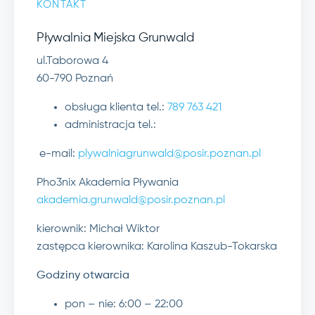
KONTAKT
Pływalnia Miejska Grunwald
ul.Taborowa 4
60-790 Poznań
obsługa klienta tel.:
789 763 421
administracja tel.:
e-mail:
plywalniagrunwald@posir.poznan.pl
Pho3nix Akademia Pływania
akademia.grunwald@posir.poznan.pl
kierownik: Michał Wiktor
zastępca kierownika: Karolina Kaszub-Tokarska
Godziny otwarcia
pon – nie: 6:00 – 22:00