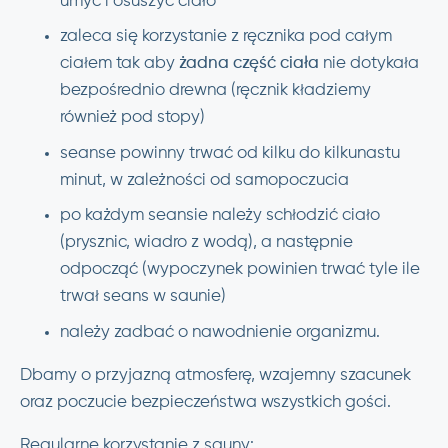
umyć i osuszyć ciało
zaleca się korzystanie z ręcznika pod całym
ciałem tak aby
żadna część ciała
nie dotykała
bezpośrednio drewna (ręcznik kładziemy
również pod stopy)
seanse powinny trwać od kilku do kilkunastu
minut, w zależności od samopoczucia
po każdym seansie należy schłodzić ciało
(prysznic, wiadro z wodą), a następnie
odpocząć (wypoczynek powinien trwać tyle ile
trwał seans w saunie)
należy zadbać o nawodnienie organizmu.
Dbamy o przyjazną atmosferę, wzajemny szacunek
oraz poczucie bezpieczeństwa wszystkich gości.
Regularne korzystanie z sauny: