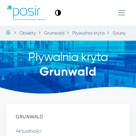
Obiekty
Grunwald
Pływalnia kryta
Sauny
Pływalnia kryta
Grunwald
GRUNWALD
Aktualności