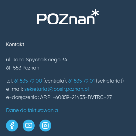
Kontakt
ul. Jana Spychalskiego 34
61-553 Poznań
tel.
61 835 79 00
(centrala),
61 835 79 01
(sekretariat)
e-mail:
sekretariat@posir.poznan.pl
e-doręczenia: AE:PL-60859-21453-BVTRC-27
Dane do fakturowania
strona w serwisie Facebook
kanał w serwisie YouTube
profil w serwisie Instagram