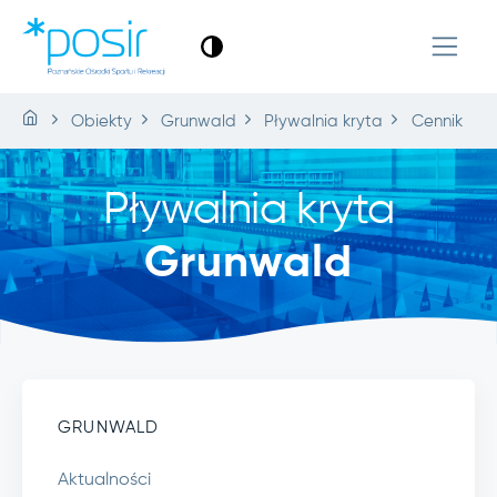
Obiekty
Grunwald
Pływalnia kryta
Cennik
Pływalnia kryta
Grunwald
GRUNWALD
Aktualności