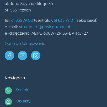
ul. Jana Spychalskiego 34
61-553 Poznań
tel.
61 835 79 00
(centrala),
61 835 79 01
(sekretariat)
e-mail:
sekretariat@posir.poznan.pl
e-doręczenia: AE:PL-60859-21453-BVTRC-27
Dane do fakturowania
strona w serwisie Facebook
kanał w serwisie YouTube
profil w serwisie Instagram
Nawigacja
Kontakt
Obiekty