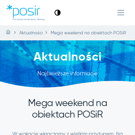
Aktualności
Mega weekend na obiektach POSiR
Aktualności
Najświeższe informacje
Mega weekend na
obiektach POSiR
W wakacje wkraczamy z wielkim przytupem. Na