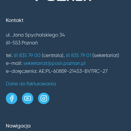
Kontakt
ul. Jana Spychalskiego 34
61-553 Poznań
tel.
61 835 79 00
(centrala),
61 835 79 01
(sekretariat)
e-mail:
sekretariat@posir.poznan.pl
e-doręczenia: AE:PL-60859-21453-BVTRC-27
Dane do fakturowania
strona w serwisie Facebook
kanał w serwisie YouTube
profil w serwisie Instagram
Nawigacja