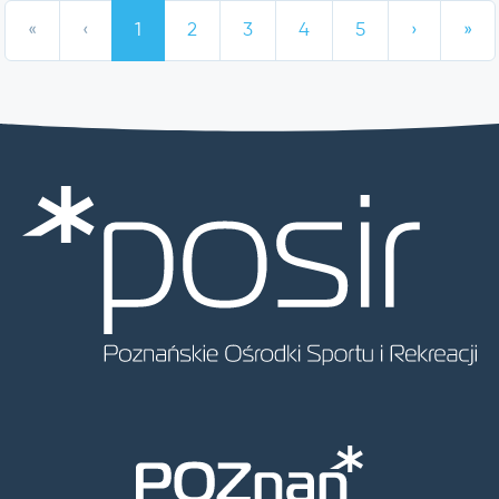
«
‹
1
2
3
4
5
›
»