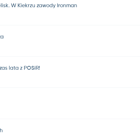
lisk. W Kiekrzu zawody Ironman
za
as lata z POSiR!
ch