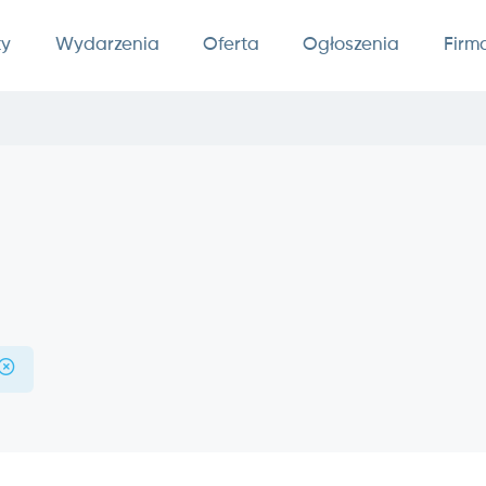
ty
Wydarzenia
Oferta
Ogłoszenia
Firm