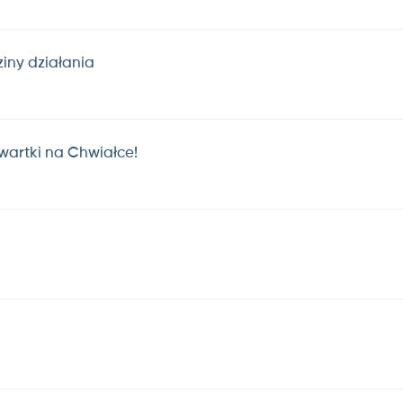
iny działania
zwartki na Chwiałce!