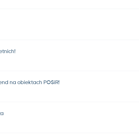
etnich!
end na obiektach POSiR!
za