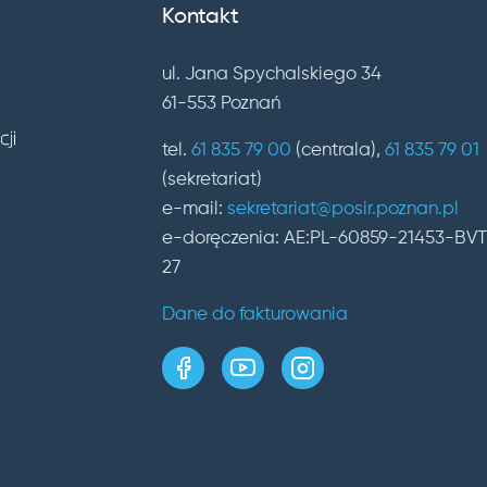
Kontakt
ul. Jana Spychalskiego 34
61-553 Poznań
tel.
61 835 79 00
(centrala),
61 835 79 01
(sekretariat)
e-mail:
sekretariat@posir.poznan.pl
e-doręczenia: AE:PL-60859-21453-BV
27
Dane do fakturowania
strona w serwisie Faceboo
kanał w serwisie Yo
profil w serwis