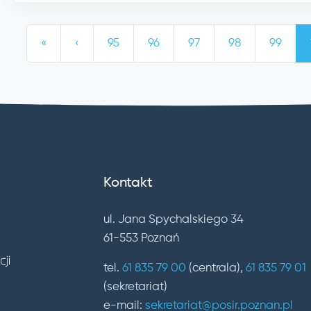
«
‹
95
96
97
98
99
Kontakt
ul. Jana Spychalskiego 34
61-553 Poznań
tel.
61 835 79 00
(centrala),
61 835 79 01
(sekretariat)
e-mail:
sekretariat@posir.poznan.pl