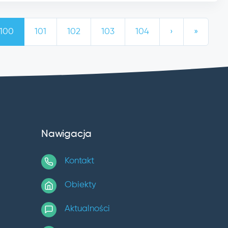
100
101
102
103
104
›
»
Nawigacja
Kontakt
Obiekty
Aktualności