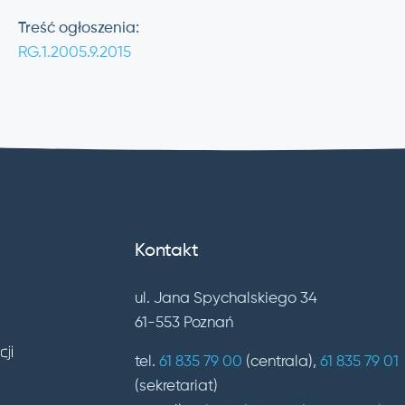
Treść ogłoszenia:
RG.1.2005.9.2015
Kontakt
ul. Jana Spychalskiego 34
61-553 Poznań
tel.
61 835 79 00
(centrala),
61 835 79 01
(sekretariat)