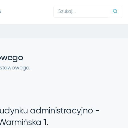
a
wowego
 ustawowego.
udynku administracyjno -
Warmińska 1.