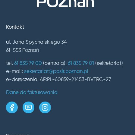
Kontakt
ul. Jana Spychalskiego 34
61-553 Poznań
tel.
61 835 79 00
(centrala),
61 835 79 01
(sekretariat)
e-mail:
sekretariat@posir.poznan.pl
e-doręczenia: AE:PL-60859-21453-BVTRC-27
Dane do fakturowania
strona w serwisie Facebook
kanał w serwisie YouTube
profil w serwisie Instagram