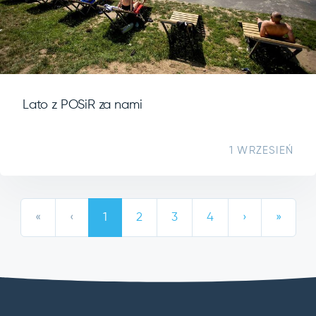
Lato z POSiR za nami
1 WRZESIEŃ
«
‹
1
2
3
4
›
»