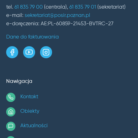
tel.
61 835 79 00
(centrala),
61 835 79 01
(sekretariat)
e-mail:
sekretariat@posir.poznan.pl
e-doręczenia: AE:PL-60859-21453-BVTRC-27
Dane do fakturowania
strona w serwisie Facebook
kanał w serwisie YouTube
profil w serwisie Instagram
Nawigacja
Kontakt
Obiekty
Aktualności