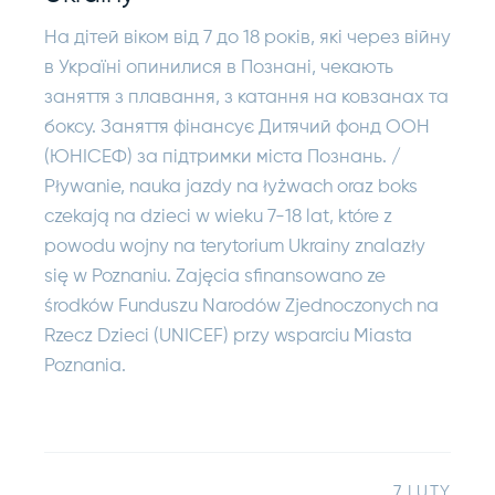
На дітей віком від 7 до 18 років, які через війну
в Україні опинилися в Познані, чекають
заняття з плавання, з катання на ковзанах та
боксу. Заняття фінансує Дитячий фонд ООН
(ЮНІСЕФ) за підтримки міста Познань. /
Pływanie, nauka jazdy na łyżwach oraz boks
czekają na dzieci w wieku 7-18 lat, które z
powodu wojny na terytorium Ukrainy znalazły
się w Poznaniu. Zajęcia sfinansowano ze
środków Funduszu Narodów Zjednoczonych na
Rzecz Dzieci (UNICEF) przy wsparciu Miasta
Poznania.
7 LUTY