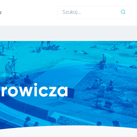
a
rowicza