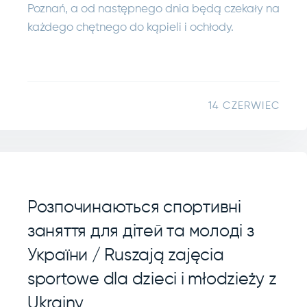
Poznań, a od następnego dnia będą czekały na
każdego chętnego do kąpieli i ochłody.
14 CZERWIEC
Розпочинаються спортивні
заняття для дітей та молоді з
України / Ruszają zajęcia
sportowe dla dzieci i młodzieży z
Ukrainy