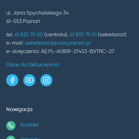
ul. Jana Spychalskiego 34
61-553 Poznań
tel.
61 835 79 00
(centrala),
61 835 79 01
(sekretariat)
e-mail:
sekretariat@posir.poznan.pl
e-doręczenia: AE:PL-60859-21453-BVTRC-27
Dane do fakturowania
strona w serwisie Facebook
kanał w serwisie YouTube
profil w serwisie Instagram
Nawigacja
Kontakt