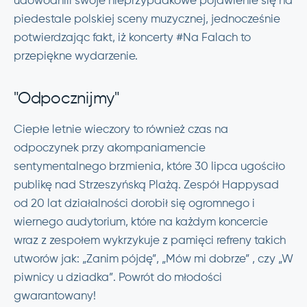
udowodnili swoje nieprzypadkowe pojawienie się na
piedestale polskiej sceny muzycznej, jednocześnie
potwierdzając fakt, iż koncerty #Na Falach to
przepiękne wydarzenie.
"Odpocznijmy"
Ciepłe letnie wieczory to również czas na
odpoczynek przy akompaniamencie
sentymentalnego brzmienia, które 30 lipca ugościło
publikę nad Strzeszyńską Plażą. Zespół Happysad
od 20 lat działalności dorobił się ogromnego i
wiernego audytorium, które na każdym koncercie
wraz z zespołem wykrzykuje z pamięci refreny takich
utworów jak: „Zanim pójdę”, „Mów mi dobrze” , czy „W
piwnicy u dziadka”. Powrót do młodości
gwarantowany!