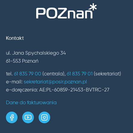
Kontakt
ul. Jana Spychalskiego 34
61-553 Poznań
tel.
61 835 79 00
(centrala),
61 835 79 01
(sekretariat)
e-mail:
sekretariat@posir.poznan.pl
e-doręczenia: AE:PL-60859-21453-BVTRC-27
Dane do fakturowania
strona w serwisie Facebook
kanał w serwisie YouTube
profil w serwisie Instagram