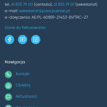
tel.
61 835 79 00
(centrala),
61 835 79 01
(sekretariat)
e-mail:
sekretariat@posir.poznan.pl
e-doręczenia: AE:PL-60859-21453-BVTRC-27
Dane do fakturowania
strona w serwisie Facebook
kanał w serwisie YouTube
profil w serwisie Instagram
Nawigacja
Kontakt
Obiekty
Aktualności