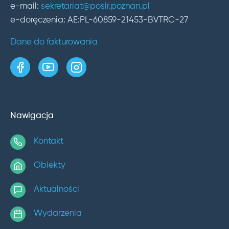
e-mail:
sekretariat@posir.poznan.pl
e-doręczenia: AE:PL-60859-21453-BVTRC-27
Dane do fakturowania
strona w serwisie Facebook
kanał w serwisie YouTube
profil w serwisie Instagram
Nawigacja
Kontakt
Obiekty
Aktualności
Wydarzenia