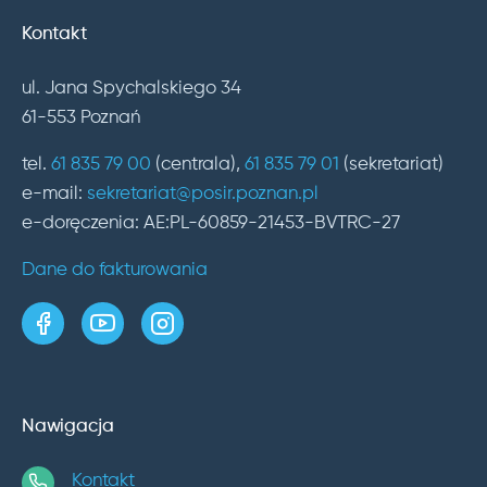
Kontakt
ul. Jana Spychalskiego 34
61-553 Poznań
tel.
61 835 79 00
(centrala),
61 835 79 01
(sekretariat)
e-mail:
sekretariat@posir.poznan.pl
e-doręczenia: AE:PL-60859-21453-BVTRC-27
Dane do fakturowania
strona w serwisie Facebook
kanał w serwisie YouTube
profil w serwisie Instagram
Nawigacja
Kontakt