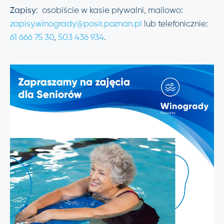
Zapisy
: osobiście w kasie pływalni, mailowo:
zapisy.winogrady@posir.poznan.pl
lub telefonicznie:
61 666 75 30
,
503 436 934
.