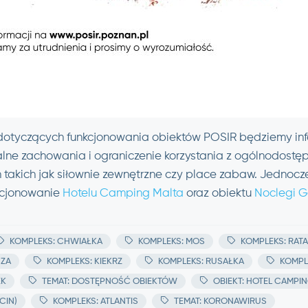
dotyczących funkcjonowania obiektów POSIR będziemy in
lne zachowania i ograniczenie korzystania z ogólnodostę
 takich jak siłownie zewnętrzne czy place zabaw. Jednocze
kcjonowanie
Hotelu Camping Malta
oraz obiektu
Noclegi G
KOMPLEKS: CHWIAŁKA
KOMPLEKS: MOS
KOMPLEKS: RATA
CZA
KOMPLEKS: KIEKRZ
KOMPLEKS: RUSAŁKA
KOMPL
EK
TEMAT: DOSTĘPNOŚĆ OBIEKTÓW
OBIEKT: HOTEL CAMPIN
CIN)
KOMPLEKS: ATLANTIS
TEMAT: KORONAWIRUS