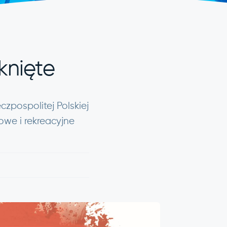
knięte
zpospolitej Polskiej
we i rekreacyjne