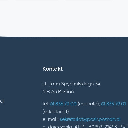
Kontakt
ul. Jana Spychalskiego 34
61-553 Poznań
tel.
61 835 79 00
(centrala),
61 835 79 01
(sekretariat)
e-mail:
sekretariat@posir.poznan.pl
e-doręczenia: AE:PL-60859-21453-BV