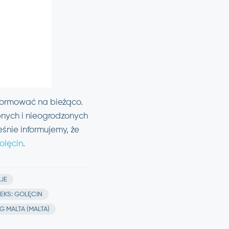
formować na bieżąco.
pnych i nieogrodzonych
śnie informujemy, że
olęcin
.
JE
EKS: GOLĘCIN
G MALTA (MALTA)