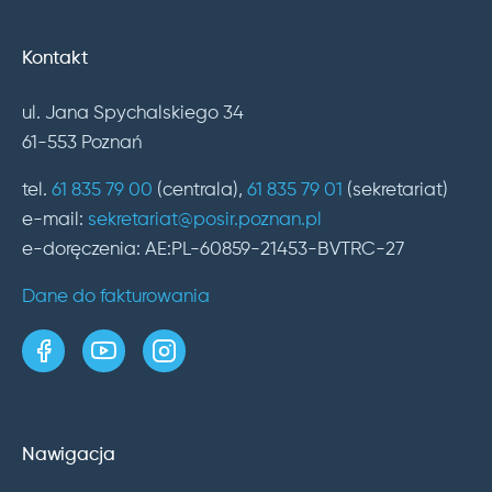
Kontakt
ul. Jana Spychalskiego 34
61-553 Poznań
tel.
61 835 79 00
(centrala),
61 835 79 01
(sekretariat)
e-mail:
sekretariat@posir.poznan.pl
e-doręczenia: AE:PL-60859-21453-BVTRC-27
Dane do fakturowania
strona w serwisie Facebook
kanał w serwisie YouTube
profil w serwisie Instagram
Nawigacja