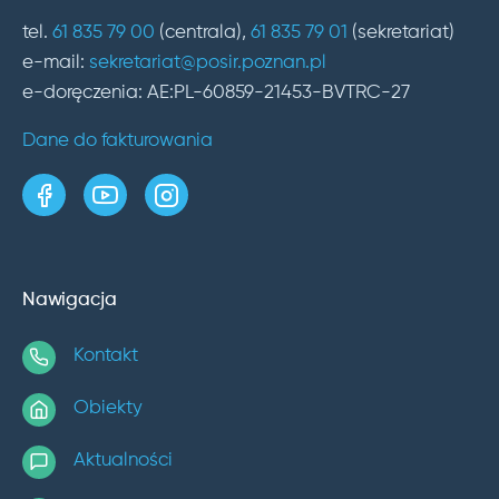
tel.
61 835 79 00
(centrala),
61 835 79 01
(sekretariat)
e-mail:
sekretariat@posir.poznan.pl
e-doręczenia: AE:PL-60859-21453-BVTRC-27
Dane do fakturowania
strona w serwisie Facebook
kanał w serwisie YouTube
profil w serwisie Instagram
Nawigacja
Kontakt
Obiekty
Aktualności