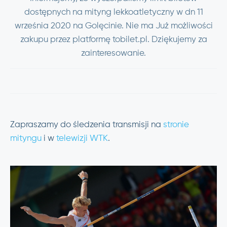
dostępnych na mityng lekkoatletyczny w dn 11
września 2020 na Golęcinie. Nie ma Już możliwości
zakupu przez platformę tobilet.pl. Dziękujemy za
zainteresowanie.
Zapraszamy do śledzenia transmisji na
stronie
mityngu
i w
telewizji WTK
.