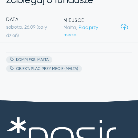
Zabiegaj o fundusze
DATA
MIEJSCE
sobota, 26.09 (cały
Malta,
Plac przy
mecie
dzień)
KOMPLEKS: MALTA
OBIEKT: PLAC PRZY MECIE (MALTA)