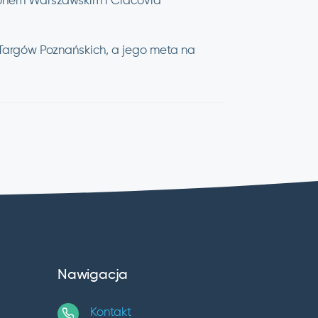
atonem Warszawskim i Cracovia
 Targów Poznańskich, a jego meta na
Nawigacja
Kontakt