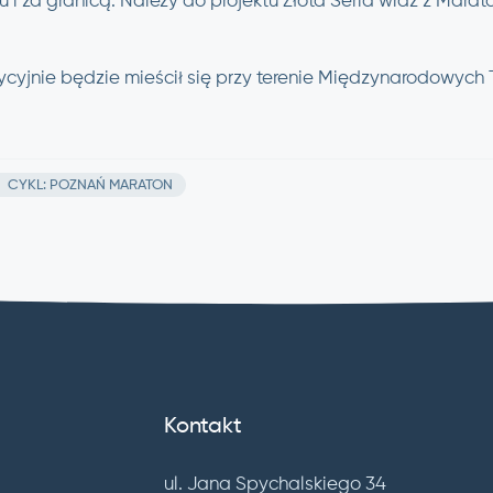
u i za granicą. Należy do projektu Złota Seria wraz z Mar
dycyjnie będzie mieścił się przy terenie Międzynarodowych
CYKL: POZNAŃ MARATON
Kontakt
ul. Jana Spychalskiego 34