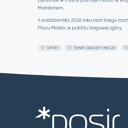
dystansie w Polsce promuje miasto w kraj
Maratonem.
4 października 2026 roku start biegu tra
Placu Marka, w pobliżu targowej iglicy.
SPORT
TEMAT: ZAWODY I MECZE