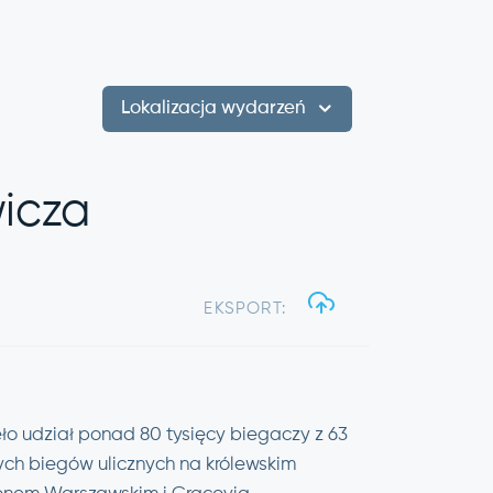
Lokalizacja wydarzeń
wicza
EKSPORT:
o udział ponad 80 tysięcy biegaczy z 63
zych biegów ulicznych na królewskim