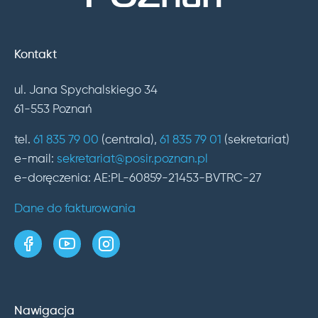
Kontakt
ul. Jana Spychalskiego 34
61-553 Poznań
tel.
61 835 79 00
(centrala),
61 835 79 01
(sekretariat)
e-mail:
sekretariat@posir.poznan.pl
e-doręczenia: AE:PL-60859-21453-BVTRC-27
Dane do fakturowania
strona w serwisie Facebook
kanał w serwisie YouTube
profil w serwisie Instagram
Nawigacja