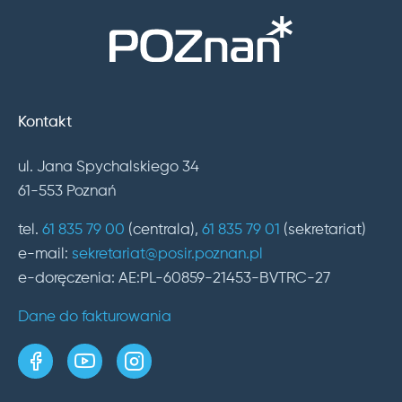
Kontakt
ul. Jana Spychalskiego 34
61-553 Poznań
tel.
61 835 79 00
(centrala),
61 835 79 01
(sekretariat)
e-mail:
sekretariat@posir.poznan.pl
e-doręczenia: AE:PL-60859-21453-BVTRC-27
Dane do fakturowania
strona w serwisie Facebook
kanał w serwisie YouTube
profil w serwisie Instagram