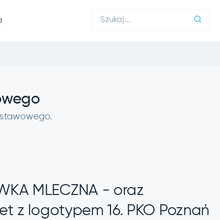
a
wowego
 ustawowego.
ÓWKA MLECZNA - oraz
et z logotypem 16. PKO Poznań