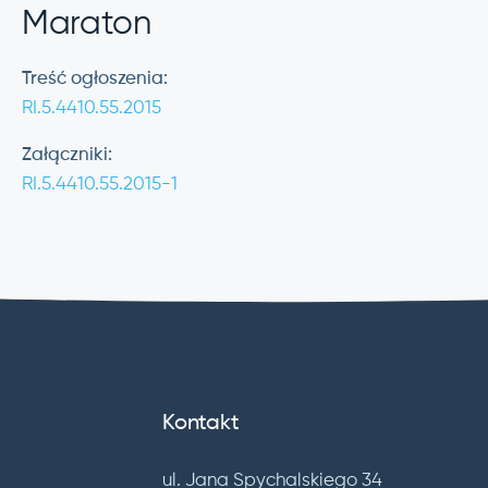
Maraton
Treść ogłoszenia:
RI.5.4410.55.2015
Załączniki:
RI.5.4410.55.2015-1
Kontakt
ul. Jana Spychalskiego 34