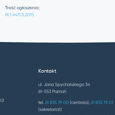
Treść ogłoszenia:
RI.1.4411.3.2015
Kontakt
ul. Jana Spychalskiego 34
61-553 Poznań
tel.
61 835 79 00
(centrala),
61 835 79 01
(sekretariat)