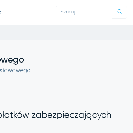
a
wowego
 ustawowego.
płotków zabezpieczających