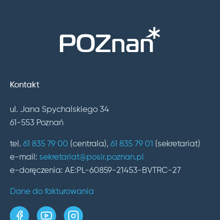
Kontakt
ul. Jana Spychalskiego 34
61-553 Poznań
tel.
61 835 79 00
(centrala),
61 835 79 01
(sekretariat)
e-mail:
sekretariat@posir.poznan.pl
e-doręczenia: AE:PL-60859-21453-BVTRC-27
Dane do fakturowania
strona w serwisie Facebook
kanał w serwisie YouTube
profil w serwisie Instagram