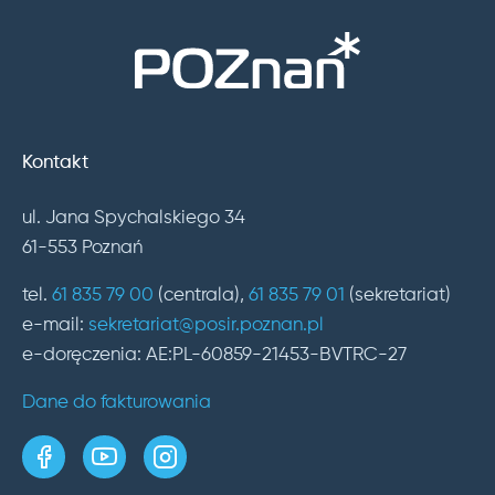
Kontakt
ul. Jana Spychalskiego 34
61-553 Poznań
tel.
61 835 79 00
(centrala),
61 835 79 01
(sekretariat)
e-mail:
sekretariat@posir.poznan.pl
e-doręczenia: AE:PL-60859-21453-BVTRC-27
Dane do fakturowania
strona w serwisie Facebook
kanał w serwisie YouTube
profil w serwisie Instagram