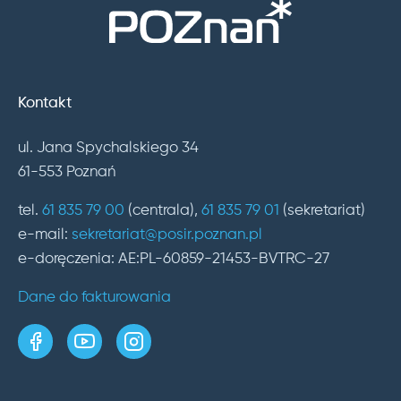
Kontakt
ul. Jana Spychalskiego 34
61-553 Poznań
tel.
61 835 79 00
(centrala),
61 835 79 01
(sekretariat)
e-mail:
sekretariat@posir.poznan.pl
e-doręczenia: AE:PL-60859-21453-BVTRC-27
Dane do fakturowania
strona w serwisie Facebook
kanał w serwisie YouTube
profil w serwisie Instagram