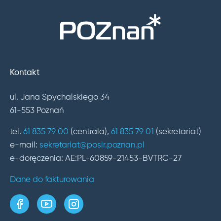
Kontakt
ul. Jana Spychalskiego 34
61-553 Poznań
tel.
61 835 79 00
(centrala),
61 835 79 01
(sekretariat)
e-mail:
sekretariat@posir.poznan.pl
e-doręczenia: AE:PL-60859-21453-BVTRC-27
Dane do fakturowania
strona w serwisie Facebook
kanał w serwisie YouTube
profil w serwisie Instagram