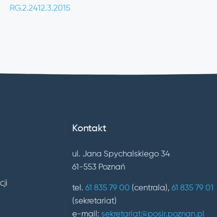
RG.2.2412.3.2015
Kontakt
ul. Jana Spychalskiego 34
61-553 Poznań
tel.
61 835 79 00
(centrala),
61 835 79 01
(sekretariat)
e-mail:
sekretariat@posir.poznan.pl