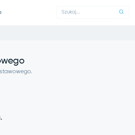
a
wowego
 ustawowego.
.