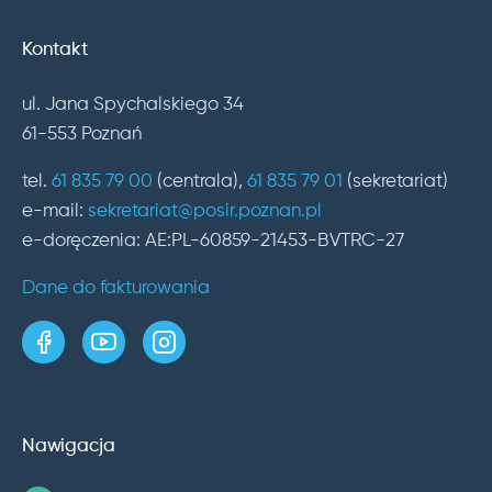
Kontakt
ul. Jana Spychalskiego 34
61-553 Poznań
tel.
61 835 79 00
(centrala),
61 835 79 01
(sekretariat)
e-mail:
sekretariat@posir.poznan.pl
e-doręczenia: AE:PL-60859-21453-BVTRC-27
Dane do fakturowania
strona w serwisie Facebook
kanał w serwisie YouTube
profil w serwisie Instagram
Nawigacja