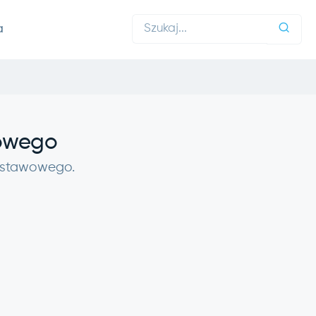
a
wowego
 ustawowego.