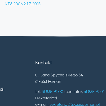
NT.6.2006.2.1.3.2015
Kontakt
ul. Jana Spychalskiego 34
61-553 Poznań
tel.
61 835 79 00
(centrala),
61 835 79 01
(sekretariat)
e-mail:
sekretariat@posir.poznan.pl