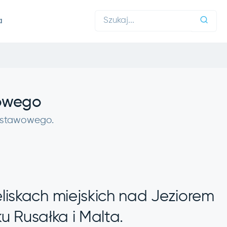
a
wowego
 ustawowego.
liskach miejskich nad Jeziorem
ku Rusałka i Malta.