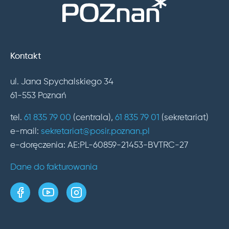
Kontakt
ul. Jana Spychalskiego 34
61-553 Poznań
tel.
61 835 79 00
(centrala),
61 835 79 01
(sekretariat)
e-mail:
sekretariat@posir.poznan.pl
e-doręczenia: AE:PL-60859-21453-BVTRC-27
Dane do fakturowania
strona w serwisie Facebook
kanał w serwisie YouTube
profil w serwisie Instagram