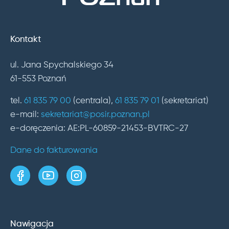
Kontakt
ul. Jana Spychalskiego 34
61-553 Poznań
tel.
61 835 79 00
(centrala),
61 835 79 01
(sekretariat)
e-mail:
sekretariat@posir.poznan.pl
e-doręczenia: AE:PL-60859-21453-BVTRC-27
Dane do fakturowania
strona w serwisie Facebook
kanał w serwisie YouTube
profil w serwisie Instagram
Nawigacja