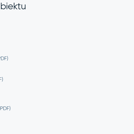
biektu
PDF)
F)
PDF)