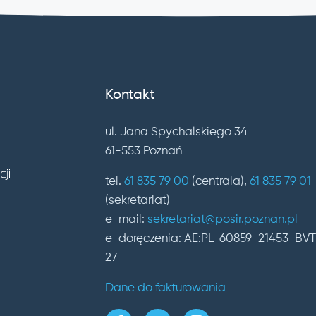
Kontakt
ul. Jana Spychalskiego 34
61-553 Poznań
tel.
61 835 79 00
(centrala),
61 835 79 01
(sekretariat)
e-mail:
sekretariat@posir.poznan.pl
e-doręczenia: AE:PL-60859-21453-BV
27
Dane do fakturowania