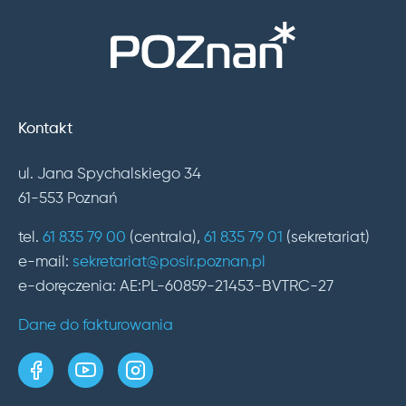
Kontakt
ul. Jana Spychalskiego 34
61-553 Poznań
tel.
61 835 79 00
(centrala),
61 835 79 01
(sekretariat)
e-mail:
sekretariat@posir.poznan.pl
e-doręczenia: AE:PL-60859-21453-BVTRC-27
Dane do fakturowania
strona w serwisie Facebook
kanał w serwisie YouTube
profil w serwisie Instagram