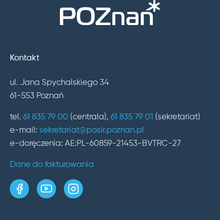
Kontakt
ul. Jana Spychalskiego 34
61-553 Poznań
tel.
61 835 79 00
(centrala),
61 835 79 01
(sekretariat)
e-mail:
sekretariat@posir.poznan.pl
e-doręczenia: AE:PL-60859-21453-BVTRC-27
Dane do fakturowania
strona w serwisie Facebook
kanał w serwisie YouTube
profil w serwisie Instagram