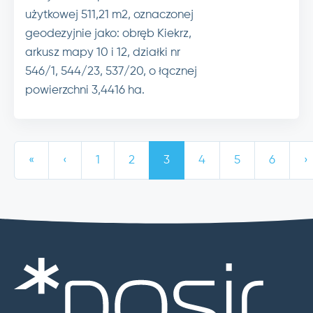
użytkowej 511,21 m2, oznaczonej
geodezyjnie jako: obręb Kiekrz,
arkusz mapy 10 i 12, działki nr
546/1, 544/23, 537/20, o łącznej
powierzchni 3,4416 ha.
«
‹
1
2
3
4
5
6
›