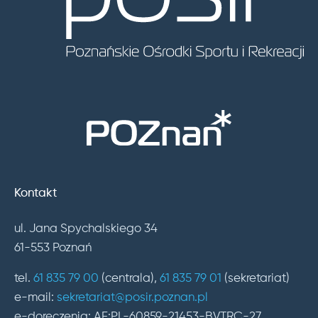
Kontakt
ul. Jana Spychalskiego 34
61-553 Poznań
tel.
61 835 79 00
(centrala),
61 835 79 01
(sekretariat)
e-mail:
sekretariat@posir.poznan.pl
e-doręczenia: AE:PL-60859-21453-BVTRC-27