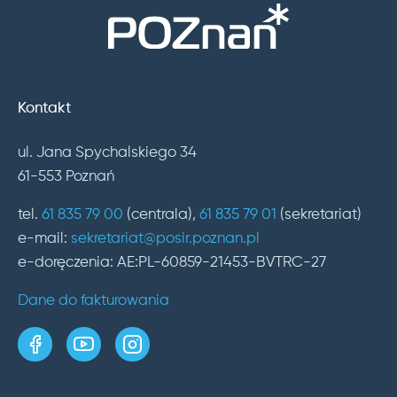
Kontakt
ul. Jana Spychalskiego 34
61-553 Poznań
tel.
61 835 79 00
(centrala),
61 835 79 01
(sekretariat)
e-mail:
sekretariat@posir.poznan.pl
e-doręczenia: AE:PL-60859-21453-BVTRC-27
Dane do fakturowania
strona w serwisie Facebook
kanał w serwisie YouTube
profil w serwisie Instagram