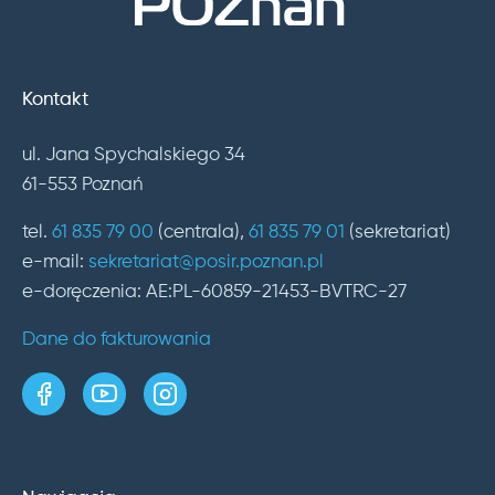
Kontakt
ul. Jana Spychalskiego 34
61-553 Poznań
tel.
61 835 79 00
(centrala),
61 835 79 01
(sekretariat)
e-mail:
sekretariat@posir.poznan.pl
e-doręczenia: AE:PL-60859-21453-BVTRC-27
Dane do fakturowania
strona w serwisie Facebook
kanał w serwisie YouTube
profil w serwisie Instagram