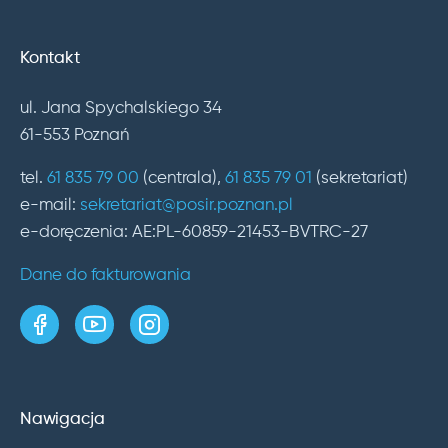
Kontakt
ul. Jana Spychalskiego 34
61-553 Poznań
tel.
61 835 79 00
(centrala),
61 835 79 01
(sekretariat)
e-mail:
sekretariat@posir.poznan.pl
e-doręczenia: AE:PL-60859-21453-BVTRC-27
Dane do fakturowania
strona w serwisie Facebook
kanał w serwisie YouTube
profil w serwisie Instagram
Nawigacja