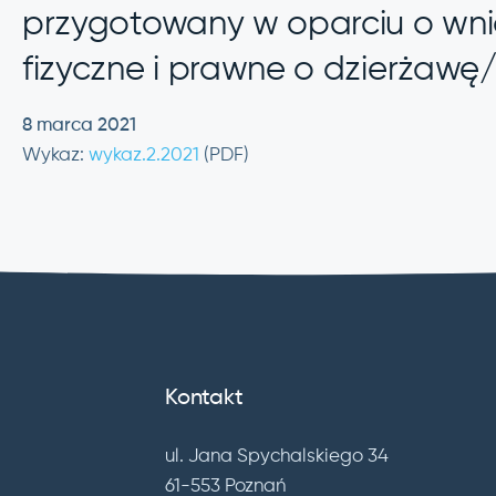
przygotowany w oparciu o wni
fizyczne i prawne o dzierżawę
8 marca 2021
Wykaz:
wykaz.2.2021
(PDF)
Kontakt
ul. Jana Spychalskiego 34
61-553 Poznań